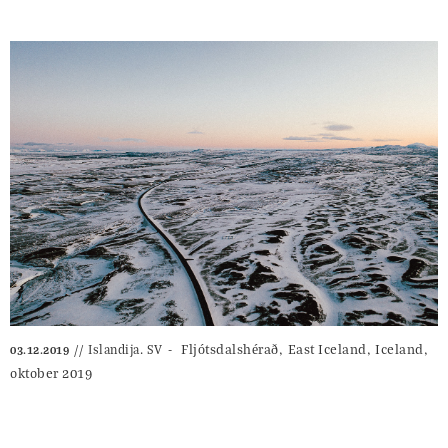
‎⁨Fljótsdalshérað⁩, ⁨East Iceland⁩, Iceland⁩,
Islandija. SV
03.12.2019
oktober 2019