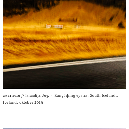
‎⁨Rangárþing eystra⁩, ⁨South Iceland⁩,,
Islandija. Jug.
29.11.2019
Iceland⁩, oktober 2019